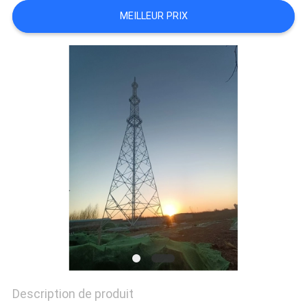
PLAN
MEILLEUR PRIX
DU
SITE
PRIVACY
POLICY
Description de produit