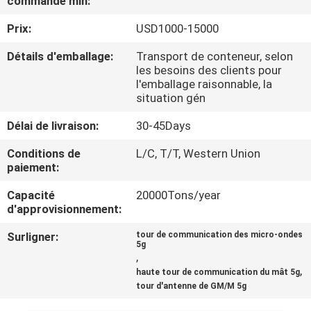
commande min:
Prix:
USD1000-15000
CONTRÔLE
DE
Détails d'emballage:
Transport de conteneur, selon
les besoins des clients pour
QUALITÉ
l'emballage raisonnable, la
situation gén
CONTACTEZ-
Délai de livraison:
30-45Days
NOUS
Conditions de
L/C, T/T, Western Union
paiement:
NOUVELLES
Capacité
20000Tons/year
d'approvisionnement:
DEMANDEZ
Surligner:
tour de communication des micro-ondes
5g
,
UNE
,
haute tour de communication du mât 5g
CITATION
tour d'antenne de GM/M 5g