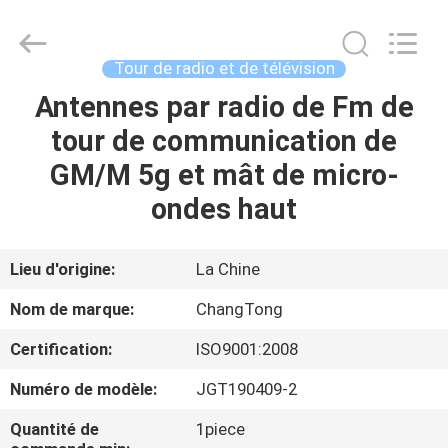
Hebei
Changtong
Steel
Structure
Co.,
Tour de radio et de télévision
Ltd..
All
Rights
Antennes par radio de Fm de
MAISON
Reserved.
tour de communication de
PRODUITS
GM/M 5g et mât de micro-
ondes haut
AU
SUJET
Lieu d'origine:
La Chine
DE
Nom de marque:
ChangTong
NOUS
Certification:
ISO9001:2008
Numéro de modèle:
JGT190409-2
VISITE
D'USINE
Quantité de
1piece