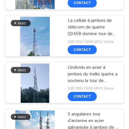
CONTACT
CONTRÔLE
La cellule à jambes de
DE
56
télécom de quatre
QUALITÉ
Q345B domine tour de
Tour en acier
communication en acier
USD1000-15000 MOQ:1piece
unipolaire
galvanisée
CONTACTEZ-
CONTACT
NOUS
L'individu en acier à
jambes du trellis quatre a
NOUVELLES
soutenu la tour de
70
communication mobile
USD1000-15000 MOQ:1piece
100meters
DEMANDEZ
CONTACT
Tour de fil de Guyed
UNE
3 angulaires tour
CITATION
d'antenne en acier
galvanisée à jambes de la