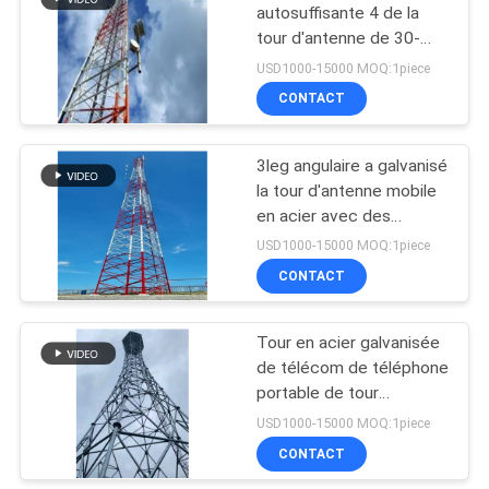
autosuffisante 4 de la
tour d'antenne de 30-
53
100m 4G 5g à jambes
USD1000-15000 MOQ:1piece
Tour de cellules de
CONTACT
camouflage
3leg angulaire a galvanisé
la tour d'antenne mobile
en acier avec des
parenthèses de MW
USD1000-15000 MOQ:1piece
CONTACT
57
Tour mobile de
Tour en acier galvanisée
de télécom de téléphone
cellules
portable de tour
d'Internet de
USD1000-15000 MOQ:1piece
l'IMMERSION chaude
CONTACT
Q345 5g