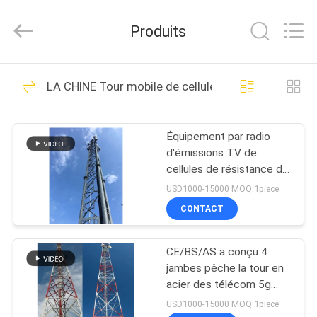
Hebei
Changtong
Steel
Produits
Structure
Co.,
Ltd..
All
Rights
MAISON
50
Reserved.
LA CHINE Tour mobile de cellules
Tour d'acier d'angle
PRODUITS
Équipement par radio
d'émissions TV de
AU
cellules de résistance de
SUJET
vent de jambes mobiles
USD1000-15000 MOQ:1piece
de la tour quatre
DE
CONTACT
33
NOUS
Tour en acier
CE/BS/AS a conçu 4
jambes pêche la tour en
VISITE
tubulaire
acier des télécom 5g
avec 2 plates-formes
D'USINE
USD1000-15000 MOQ:1piece