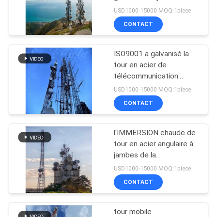
communication TV 10-
PLAN
USD1000-15000 MOQ:1piece
80m
CONTACT
DU
22
SITE
ISO9001 a galvanisé la
Tour 3 à jambes
tour en acier de
PRIVACY
télécommunication
angulaire de 4 jambes
POLICY
USD1000-15000 MOQ:1piece
avec l'arrestation
CONTACT
d'automne
l'IMMERSION chaude de
43
tour en acier angulaire à
jambes de la
Tour 4 à jambes
télécommunication 4 de
USD1000-15000 MOQ:1piece
80m a galvanisé
CONTACT
tour mobile