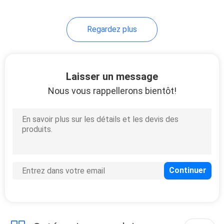
35
Regardez plus
Tours rapides de
déploiement
Laisser un message
Nous vous rappellerons bientôt!
23
Garde militaire
Tower