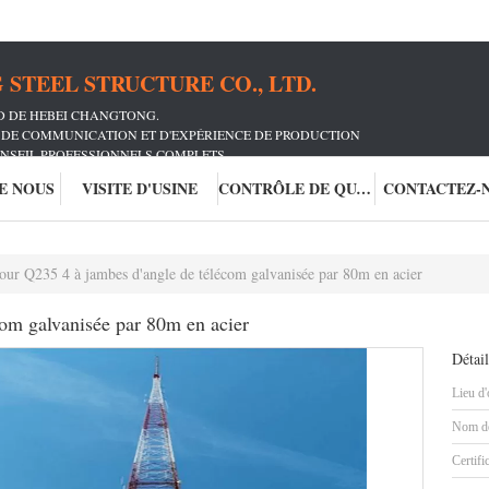
STEEL STRUCTURE CO., LTD.
TD DE HEBEI CHANGTONG.
R DE COMMUNICATION ET D'EXPÉRIENCE DE PRODUCTION
ONSEIL PROFESSIONNELS COMPLETS
DE COMMUNICATION INNOMBRABLES
DE NOUS
VISITE D'USINE
CONTRÔLE DE QUALITÉ
CONTACTEZ-
tour Q235 4 à jambes d'angle de télécom galvanisée par 80m en acier
com galvanisée par 80m en acier
Détail
Lieu d'
Nom de
Certifi