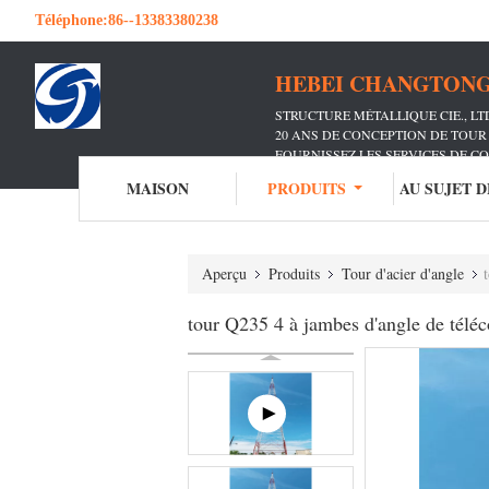
Téléphone:
86--13383380238
HEBEI CHANGTONG 
STRUCTURE MÉTALLIQUE CIE., L
20 ANS DE CONCEPTION DE TOU
FOURNISSEZ LES SERVICES DE C
A SERVI LES TRANSPORTEURS 
MAISON
PRODUITS
AU SUJET 
Aperçu
Produits
Tour d'acier d'angle
tour Q235 4 à jambes d'angle de télé