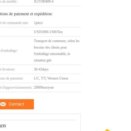
 de modèle:
JGT190409-4
tions de paiement et expédition:
té de commande min:
1piece
USD1000-1500/Ton
Transport de conteneur, selon les
besoins des clients pour
 d'emballage:
l'emballage raisonnable, la
situation gén
e livraison:
30-45days
ions de paiement:
L/C, T/T, Western Union
té d'approvisionnement:
20000ton/year
Contact
Q235