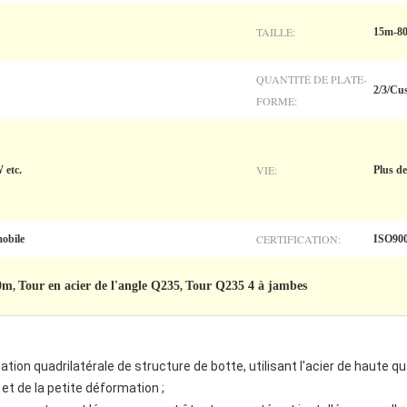
TAILLE:
15m-8
QUANTITÉ DE PLATE-
2/3/Cu
FORME:
VIE:
etc.
Plus de
CERTIFICATION:
obile
ISO900
80m
Tour en acier de l'angle Q235
Tour Q235 4 à jambes
,
,
tion quadrilatérale de structure de botte, utilisant l'acier de haute 
e et de la petite déformation ;