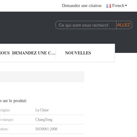
Demandez une citation
French
NOUS
DEMANDEZ UNE CITATION
NOUVELLES
s sur le produit:
origine:
La Chine
 marque:
ChangTong
cation:
ISO9001:2008