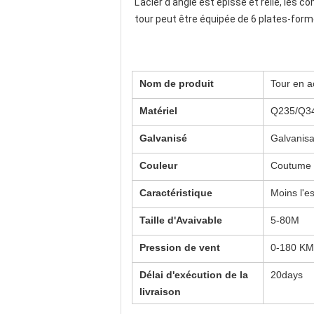
L'acier d'angle est épissé et relié, les 
tour peut être équipée de 6 plates-for
Nom de produit
Tour en a
Matériel
Q235/Q3
Galvanisé
Galvanisa
Couleur
Coutume
Caractéristique
Moins l'es
Taille d'Avaivable
5-80M
Pression de vent
0-180 KM
Délai d'exécution de la
20days
livraison