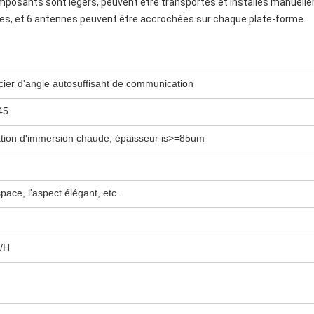
composants sont légers, peuvent être transportés et installés manuellem
mes, et 6 antennes peuvent être accrochées sur chaque plate-forme.
cier d'angle autosuffisant de communication
45
tion d'immersion chaude, épaisseur is>=85um
pace, l'aspect élégant, etc.
/H