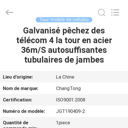
Hebei
Changtong
Steel
Structure
Co.,
Tour mobile de cellules
Ltd..
All
Rights
Galvanisé pêchez des
MAISON
Reserved.
télécom 4 la tour en acier
PRODUITS
36m/S autosuffisantes
tubulaires de jambes
AU
SUJET
Lieu d'origine:
La Chine
DE
Nom de marque:
ChangTong
NOUS
Certification:
ISO9001:2008
Numéro de modèle:
JGT190409-2
VISITE
D'USINE
Quantité de
1piece