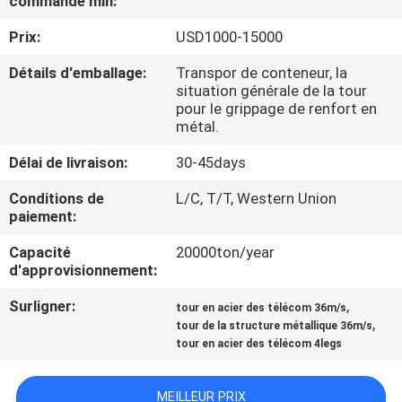
commande min:
Prix:
USD1000-15000
CONTRÔLE
DE
Détails d'emballage:
Transpor de conteneur, la
situation générale de la tour
QUALITÉ
pour le grippage de renfort en
métal.
CONTACTEZ-
Délai de livraison:
30-45days
NOUS
Conditions de
L/C, T/T, Western Union
paiement:
NOUVELLES
Capacité
20000ton/year
d'approvisionnement:
DEMANDEZ
Surligner:
,
tour en acier des télécom 36m/s
,
tour de la structure métallique 36m/s
UNE
tour en acier des télécom 4legs
CITATION
MEILLEUR PRIX