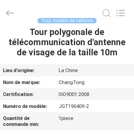
Hebei
Changtong
Steel
Structure
Co.,
Tour mobile de cellules
Ltd..
All
Rights
Tour polygonale de
MAISON
Reserved.
télécommunication d'antenne
PRODUITS
de visage de la taille 10m
AU
Lieu d'origine:
La Chine
SUJET
Nom de marque:
ChangTong
DE
Certification:
ISO9001:2008
NOUS
Numéro de modèle:
JGT190409-2
VISITE
Quantité de
1piece
commande min:
D'USINE