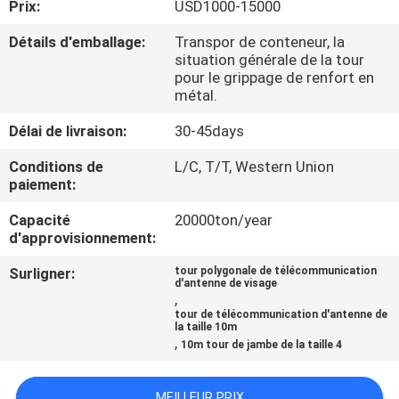
Prix:
USD1000-15000
CONTRÔLE
Détails d'emballage:
Transpor de conteneur, la
situation générale de la tour
DE
pour le grippage de renfort en
métal.
QUALITÉ
Délai de livraison:
30-45days
CONTACTEZ-
Conditions de
L/C, T/T, Western Union
paiement:
NOUS
Capacité
20000ton/year
d'approvisionnement:
NOUVELLES
Surligner:
tour polygonale de télécommunication
d'antenne de visage
,
DEMANDEZ
tour de télécommunication d'antenne de
la taille 10m
UNE
,
10m tour de jambe de la taille 4
CITATION
MEILLEUR PRIX